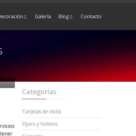
ecoración
Galería
Blog
Contacto
s
Categorías
Tarjetas de visita
Flyers y folletos
rvicios
ntener