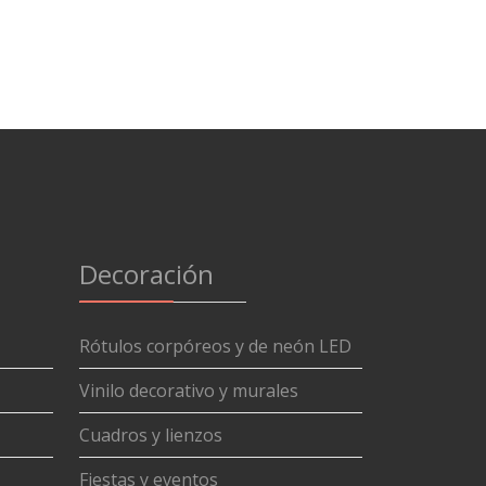
Decoración
Rótulos corpóreos y de neón LED
Vinilo decorativo y murales
Cuadros y lienzos
Fiestas y eventos