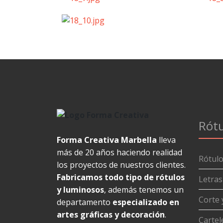
Rótu
Forma Creativa Marbella
lleva
más de 20 años haciendo realidad
Rótul
los proyectos de nuestros clientes.
Fabricamos todo tipo de rótulos
Letras
y luminosos
, además tenemos un
Corte 
departamento
especializado en
artes gráficas y decoración
.
Cartele