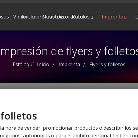
Inicio
Nosotros
Rótulos
Imprenta
D
Impresión de flyers y folleto
Está aquí:
Inicio
Imprenta
Flyers y folletos
/
/
folletos
 la hora de vender, promocionar productos o describir los se
 negocios, autónomos o para el ámbito personal. Deben co