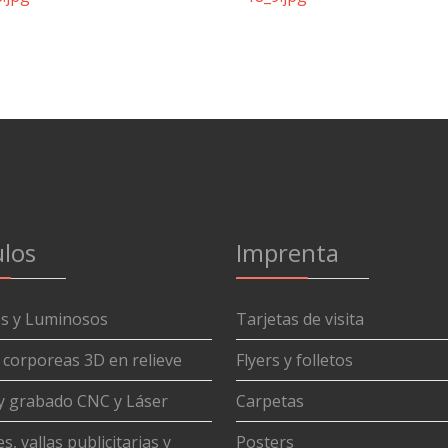
los
Imprenta
os y Luminosos
Tarjetas de visita
 corporeas 3D en relieve
Flyers y folletos
y grabado CNC y Láser
Carpetas
s, vallas publicitarias y
Posters