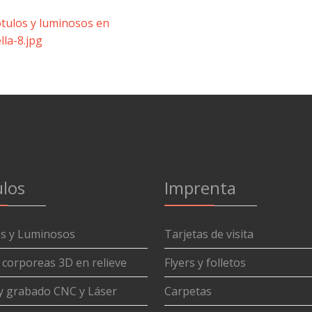
los
Imprenta
os y Luminosos
Tarjetas de visita
 corporeas 3D en relieve
Flyers y folletos
y grabado CNC y Láser
Carpetas