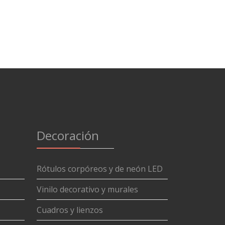
Decoración
Rótulos corpóreos y de neón LED
Vinilo decorativo y murales
Cuadros y lienzos