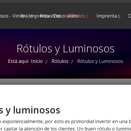
Inicio
Nosotros
Rótulos
Imprenta
D
Rótulos y Luminosos
Está aquí:
Inicio
Rótulos
Rótulos y Luminosos
/
/
s y luminosos
do exponencialmente, por esto es primordial invertir en una
 captar la atención de los clientes. Un buen rótulo o lumin